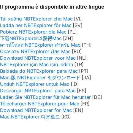
Il programma è disponibile in altre lingue
Tải xuống NBTExplorer cho Mac
Ladda ner NBTExplorer för Mac
Pobierz NBTExplorer dla Mac
下载NBTExplorer以获得Mac
ดาวน์โหลด NBTExplorer สำหรับ Mac
Скачать NBTExplorer Для Mac
Download NBTExplorer voor Mac
NBTExplorer için Mac için indirin
Baixada do NBTExplorer para Mac
Mac 版 NBTExplorer をダウンロード
Unduh NBTExplorer untuk Mac
Descargar NBTExplorer para Mac
Laden Sie NBTExplorer für Mac herunter
Télécharger NBTExplorer pour Mac
Download NBTExplorer for Mac
Mac NBTExplorer 다운로드