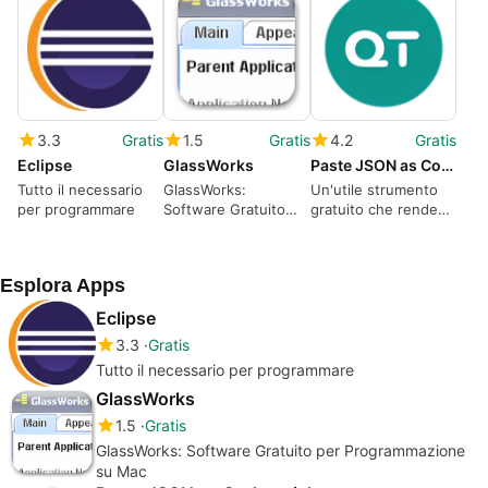
3.3
Gratis
1.5
Gratis
4.2
Gratis
Eclipse
GlassWorks
Paste JSON as Code quicktype
Tutto il necessario
GlassWorks:
Un'utile strumento
per programmare
Software Gratuito
gratuito che rende
per Programmazione
utilizzabile i dati
su Mac
JSON in Visual
Studio.
Esplora Apps
Eclipse
3.3
Gratis
Tutto il necessario per programmare
GlassWorks
1.5
Gratis
GlassWorks: Software Gratuito per Programmazione
su Mac